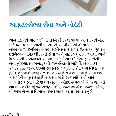
આફ્ટરસેલ્સ સેવા અને વોરંટી
અમે 1.5 વર્ષ માટે મશીનોના મિકેનિકલ ભાગો અને 1 વર્ષ માટે
ઇલેક્ટ્રિકલ ભાગોની બાંયધરી આપીએ છીએ.વોરંટી
સમયગાળા દરમિયાન પણ મશીનના સમગ્ર ઉત્પાદન જીવન
દરમિયાન, QD લીડરની સેવા અને સહાયક ટીમ ઝડપી અને
વિશ્વસનીય સમર્થન આપવા માટે તૈયાર છે.વેચાણ પછીની
સેવા હોટલાઇન ગ્રાહકની જરૂરિયાતો માટે દિવસના 24
કલાક રાહ જુએ છે.જો સાધનસામગ્રીમાં કોઈપણ નિષ્ફળતા
હોય, તો અમે નિષ્ફળતાના કારણને તપાસવા અને સામાન્ય
કામગીરીને પુનઃસ્થાપિત કરવા માટે ઝડપથી તેની સાથે
વ્યવહાર કરવા માટે શક્ય તેટલા ઓછા સમયમાં નિષ્ફળતાની
સાઇટ પર દોડીશું.જો ગ્રાહકોને ફાજલ ભાગોની જરૂર હોય,
તો અમારો સેવા વિભાગ તમને મદદ કરવા તૈયાર રહેશે.