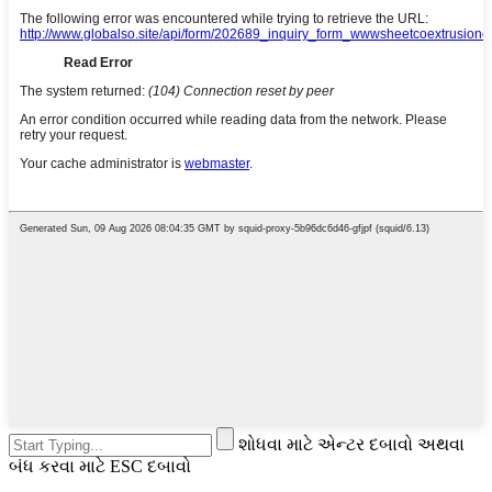
શોધવા માટે એન્ટર દબાવો અથવા
બંધ કરવા માટે ESC દબાવો