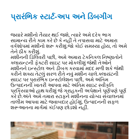
પ્રારંભિક સ્ટાર્ટ-અપ અને ડિબગીંગ
જ્યારે મશીનો તૈયાર થઈ જશે, ત્યારે અમે દરેક ભાગ
સામાન્ય રીતે કામ કરે છે કે નહીં તે તપાસવા માટે અમારા
વર્કશોપમાં મશીનો શરૂ કરીશું.જો કોઈ સમસ્યા હોય, તો અમે
તેને ઠીક કરીશું.
મશીનની ડિલિવરી પછી, અમે અમારા ટેકનિકલ નિષ્ણાતોને
ક્લાયન્ટની ફેક્ટરી સાઇટ પર મોકલીશું જેથી તેઓને
મશીનને ઇન્સ્ટોલ અને ડીબગ કરવામાં મદદ મળી શકે જેથી
કરીને શક્ય તેટલું સરળ રીતે નવું મશીન ચાલે.ક્લાયંટની
સાઇટ પર પ્રારંભિક ઇન્સ્ટોલેશન પછી, અમે અંતિમ
ઉત્પાદનની ખાતરી આપવા માટે અંતિમ સાઇટ સ્વીકૃતિ
પ્રક્રિયાઓ હાથ ધરીશું જે ગ્રાહકની અપેક્ષાને પૂર્ણપણે પૂર્ણ
કરે છે.અંતે અમે તમારા સ્ટાફને મશીનના યોગ્ય સંચાલનમાં
તાલીમ આપવા માટે જવાબદાર હોઈશું, ઉત્પાદનની સફળ
શરૂઆતના માર્ગમાં કંઈપણ છોડશો નહીં.