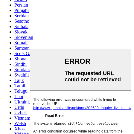
Persian
Punjabi
Serbian
Sesotho
Sinhala
Slovak
Slovenian
Somali
Samoan
Scots Gaelic
Shona
Sindhi
Sundanese
Swahili
Tajik
Tamil
Telugu
Thai
Ukrainian
Urdu
Uzbek
Vietnamese
Welsh
Xhosa