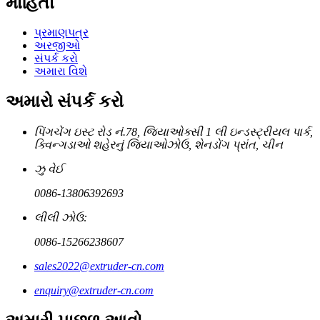
માહિતી
પ્રમાણપત્ર
અરજીઓ
સંપર્ક કરો
અમારા વિશે
અમારો સંપર્ક કરો
પિંગચેંગ ઇસ્ટ રોડ નં.78, જિયાઓક્સી 1 લી ઇન્ડસ્ટ્રીયલ પાર્ક,
ક્વિન્ગડાઓ શહેરનું જિયાઓઝોઉ, શેનડોંગ પ્રાંત, ચીન
ઝુ વેઈ
0086-13806392693
લીલી ઝોઉ:
0086-15266238607
sales2022@extruder-cn.com
enquiry@extruder-cn.com