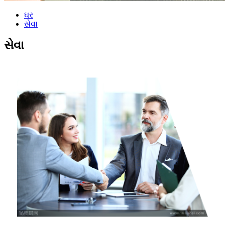
ઘર
સેવા
સેવા