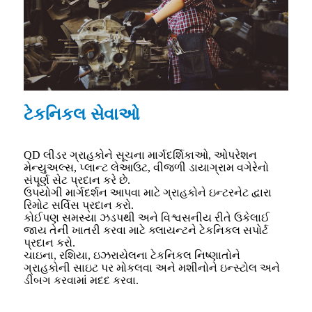
ટેકનિકલ સેવાઓ
QD લીડર ગ્રાહકોને સૂચના માર્ગદર્શિકાઓ, ઓપરેશન
મેન્યુઅલ્સ, પ્લાન્ટ લેઆઉટ, વીજળી ડાયાગ્રામ વગેરેનો
સંપૂર્ણ સેટ પ્રદાન કરે છે.
ઉપયોગી માર્ગદર્શન આપવા માટે ગ્રાહકોને ઇન્ટરનેટ દ્વારા
રિમોટ સર્વિસ પ્રદાન કરો.
કોઈપણ સમસ્યા ઝડપથી અને વિશ્વસનીય રીતે ઉકેલાઈ
જાય તેની ખાતરી કરવા માટે ક્લાયન્ટને ટેકનિકલ સપોર્ટ
પ્રદાન કરો.
ચાઇના, રશિયા, ઇઝરાયેલના ટેકનિકલ નિષ્ણાતોને
ગ્રાહકોની સાઇટ પર મોકલવા અને મશીનોને ઇન્સ્ટોલ અને
ડીબગ કરવામાં મદદ કરવા.