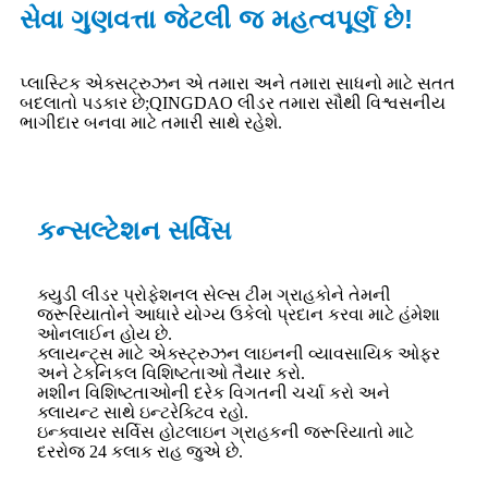
સેવા ગુણવત્તા જેટલી જ મહત્વપૂર્ણ છે!
પ્લાસ્ટિક એક્સટ્રુઝન એ તમારા અને તમારા સાધનો માટે સતત
બદલાતો પડકાર છે;QINGDAO લીડર તમારા સૌથી વિશ્વસનીય
ભાગીદાર બનવા માટે તમારી સાથે રહેશે.
કન્સલ્ટેશન સર્વિસ
ક્યુડી લીડર પ્રોફેશનલ સેલ્સ ટીમ ગ્રાહકોને તેમની
જરૂરિયાતોને આધારે યોગ્ય ઉકેલો પ્રદાન કરવા માટે હંમેશા
ઓનલાઈન હોય છે.
ક્લાયન્ટ્સ માટે એક્સ્ટ્રુઝન લાઇનની વ્યાવસાયિક ઓફર
અને ટેકનિકલ વિશિષ્ટતાઓ તૈયાર કરો.
મશીન વિશિષ્ટતાઓની દરેક વિગતની ચર્ચા કરો અને
ક્લાયન્ટ સાથે ઇન્ટરેક્ટિવ રહો.
ઇન્ક્વાયર સર્વિસ હોટલાઇન ગ્રાહકની જરૂરિયાતો માટે
દરરોજ 24 કલાક રાહ જુએ છે.