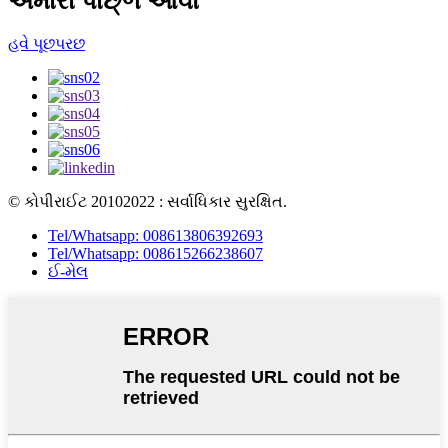
અમારી પાછ્ળ આવો
હવે પૂછપરછ
© કોપીરાઈટ 20102022 : સર્વાધિકાર સુરક્ષિત.
Tel/Whatsapp: 008613806392693
Tel/Whatsapp: 008615266238607
ઈ-મેલ