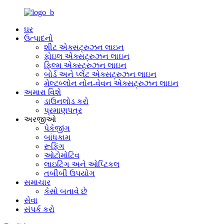
ઘર
ઉત્પાદનો
શીટ એક્સટ્રુઝન લાઇન
ફોઇલ એક્સટ્રુઝન લાઇન
ફિલ્મ એક્સ્ટ્રુઝન લાઇન
બોર્ડ અને પ્લેટ એક્સટ્રુઝન લાઇન
મેલ્ટબ્લોન નોન-વેવન એક્સટ્રુઝન લાઇન
અમારા વિશે
ડાઉનલોડ કરો
પ્રમાણપત્ર
અરજીઓ
પેકેજીંગ
બાંધકામ
રૂફિંગ
ઓટોમોટિવ
લાઇટિંગ અને ઓપ્ટિકલ
તબીબી ઉપયોગ
સમાચાર
કેસો બતાવે છે
સેવા
સંપર્ક કરો