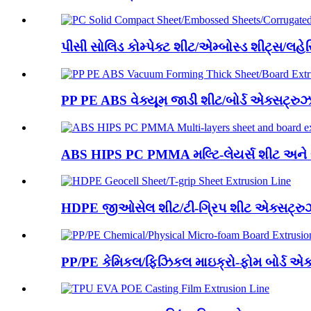
પીસી સોલિડ કોમ્પેક્ટ શીટ/એમ્બોસ્ડ શીટ્સ/લહેરિ
PP PE ABS વેક્યૂમ જાડી શીટ/બોર્ડ એક્સટ્રુઝ
ABS HIPS PC PMMA મલ્ટિ-લેયર્સ શીટ અને બો
HDPE જીઓસેલ શીટ/ટી-ગ્રિપ શીટ એક્સટ્ર
PP/PE કેમિકલ/ફિઝિકલ માઇક્રો-ફોમ બોર્ડ એ