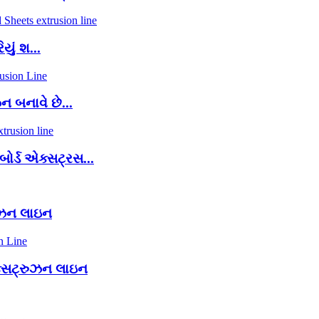
યું શ...
ન બનાવે છે...
ર્ડ એક્સટ્રસ...
ુઝન લાઇન
ક્સટ્રુઝન લાઇન