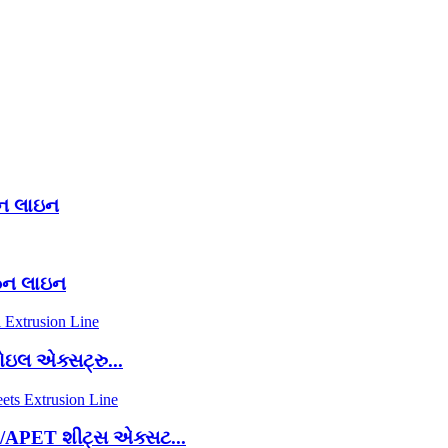
ઝન લાઇન
ુઝન લાઇન
ોઇલ એક્સટ્રુ...
APET શીટ્સ એક્સટ...