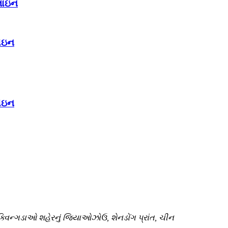
લાઇન
લાઇન
લાઇન
, ક્વિન્ગડાઓ શહેરનું જિયાઓઝોઉ, શેનડોંગ પ્રાંત, ચીન