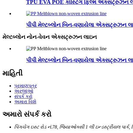
TPU EVA POE કાસ્ટિંગ ફિલ્મ એક્સટ્રુઝન 
પીપી મેલ્ટબ્લોન બિન-વણાયેલા એક્સટ્રુઝન 
મેલ્ટબ્લોન નોન-વેવન એક્સટ્રુઝન લાઇન
પીપી મેલ્ટબ્લોન બિન-વણાયેલા એક્સટ્રુઝન 
માહિતી
પ્રમાણપત્ર
અરજીઓ
સંપર્ક કરો
અમારા વિશે
અમારો સંપર્ક કરો
પિંગચેંગ ઇસ્ટ રોડ નં.78, જિયાઓક્સી 1 લી ઇન્ડસ્ટ્રીયલ પાર્ક