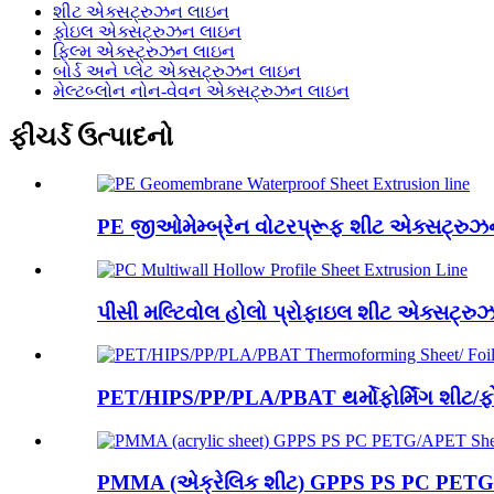
શીટ એક્સટ્રુઝન લાઇન
ફોઇલ એક્સટ્રુઝન લાઇન
ફિલ્મ એક્સ્ટ્રુઝન લાઇન
બોર્ડ અને પ્લેટ એક્સટ્રુઝન લાઇન
મેલ્ટબ્લોન નોન-વેવન એક્સટ્રુઝન લાઇન
ફીચર્ડ ઉત્પાદનો
PE જીઓમેમ્બ્રેન વોટરપ્રૂફ શીટ એક્સટ્રુ
પીસી મલ્ટિવોલ હોલો પ્રોફાઇલ શીટ એક્સટ્ર
PET/HIPS/PP/PLA/PBAT થર્મોફોર્મિંગ શીટ/ફ
PMMA (એક્રેલિક શીટ) GPPS PS PC PETG/