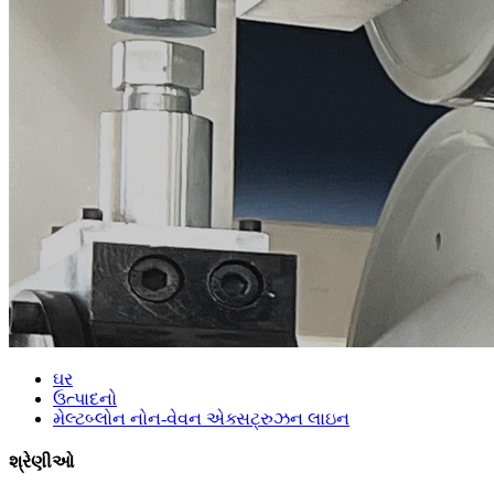
ઘર
ઉત્પાદનો
મેલ્ટબ્લોન નોન-વેવન એક્સટ્રુઝન લાઇન
શ્રેણીઓ