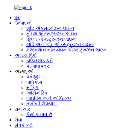
ઘર
ઉત્પાદનો
શીટ એક્સટ્રુઝન લાઇન
ફોઇલ એક્સટ્રુઝન લાઇન
ફિલ્મ એક્સ્ટ્રુઝન લાઇન
બોર્ડ અને પ્લેટ એક્સટ્રુઝન લાઇન
મેલ્ટબ્લોન નોન-વેવન એક્સટ્રુઝન લાઇન
અમારા વિશે
ડાઉનલોડ કરો
પ્રમાણપત્ર
અરજીઓ
પેકેજીંગ
બાંધકામ
રૂફિંગ
ઓટોમોટિવ
લાઇટિંગ અને ઓપ્ટિકલ
તબીબી ઉપયોગ
સમાચાર
કેસો બતાવે છે
સેવા
સંપર્ક કરો