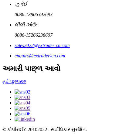
ઝુ વેઈ
0086-13806392693
લીલી ઝોઉ:
0086-15266238607
sales2022@extruder-cn.com
enquiry@extruder-cn.com
અમારી પાછ્ળ આવો
હવે પૂછપરછ
© કોપીરાઈટ 20102022 : સર્વાધિકાર સુરક્ષિત.