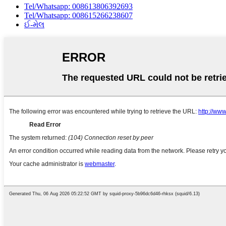
Tel/Whatsapp: 008613806392693
Tel/Whatsapp: 008615266238607
ઈ-મેલ