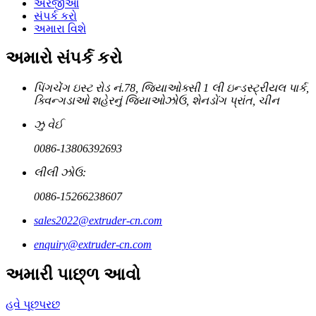
અરજીઓ
સંપર્ક કરો
અમારા વિશે
અમારો સંપર્ક કરો
પિંગચેંગ ઇસ્ટ રોડ નં.78, જિયાઓક્સી 1 લી ઇન્ડસ્ટ્રીયલ પાર્ક,
ક્વિન્ગડાઓ શહેરનું જિયાઓઝોઉ, શેનડોંગ પ્રાંત, ચીન
ઝુ વેઈ
0086-13806392693
લીલી ઝોઉ:
0086-15266238607
sales2022@extruder-cn.com
enquiry@extruder-cn.com
અમારી પાછ્ળ આવો
હવે પૂછપરછ