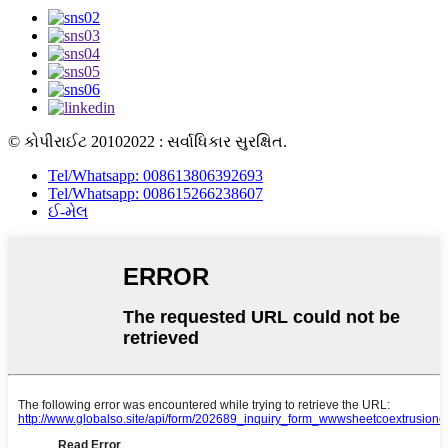
© કોપીરાઈટ 20102022 : સર્વાધિકાર સુરક્ષિત.
Tel/Whatsapp: 008613806392693
Tel/Whatsapp: 008615266238607
ઈ-મેલ