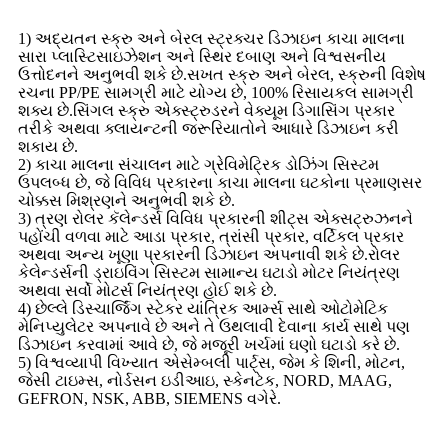
1) અદ્યતન સ્ક્રુ અને બેરલ સ્ટ્રક્ચર ડિઝાઇન કાચા માલના
સારા પ્લાસ્ટિસાઇઝેશન અને સ્થિર દબાણ અને વિશ્વસનીય
ઉત્તોદનને અનુભવી શકે છે.સખત સ્ક્રુ અને બેરલ, સ્ક્રુની વિશેષ
રચના PP/PE સામગ્રી માટે યોગ્ય છે, 100% રિસાયકલ સામગ્રી
શક્ય છે.સિંગલ સ્ક્રુ એક્સ્ટ્રુડરને વેક્યૂમ ડિગાસિંગ પ્રકાર
તરીકે અથવા ક્લાયન્ટની જરૂરિયાતોને આધારે ડિઝાઇન કરી
શકાય છે.
2) કાચા માલના સંચાલન માટે ગ્રેવિમેટ્રિક ડોઝિંગ સિસ્ટમ
ઉપલબ્ધ છે, જે વિવિધ પ્રકારના કાચા માલના ઘટકોના પ્રમાણસર
ચોક્કસ મિશ્રણને અનુભવી શકે છે.
3) ત્રણ રોલર કૅલેન્ડર્સ વિવિધ પ્રકારની શીટ્સ એક્સટ્રુઝનને
પહોંચી વળવા માટે આડા પ્રકાર, ત્રાંસી પ્રકાર, વર્ટિકલ પ્રકાર
અથવા અન્ય ખૂણા પ્રકારની ડિઝાઇન અપનાવી શકે છે.રોલર
કેલેન્ડર્સની ડ્રાઇવિંગ સિસ્ટમ સામાન્ય ઘટાડો મોટર નિયંત્રણ
અથવા સર્વો મોટર્સ નિયંત્રણ હોઈ શકે છે.
4) છેલ્લે ડિસ્ચાર્જિંગ સ્ટેકર યાંત્રિક આર્મ્સ સાથે ઓટોમેટિક
મેનિપ્યુલેટર અપનાવે છે અને તે ઉથલાવી દેવાના કાર્ય સાથે પણ
ડિઝાઇન કરવામાં આવે છે, જે મજૂરી ખર્ચમાં ઘણો ઘટાડો કરે છે.
5) વિશ્વવ્યાપી વિખ્યાત એસેમ્બલી પાર્ટ્સ, જેમ કે શિની, મોટન,
જેસી ટાઇમ્સ, નોર્ડસન ઇડીઆઇ, સ્કેનટેક, NORD, MAAG,
GEFRON, NSK, ABB, SIEMENS વગેરે.