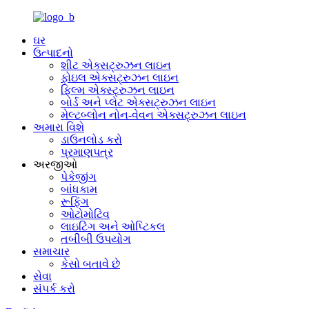
ઘર
ઉત્પાદનો
શીટ એક્સટ્રુઝન લાઇન
ફોઇલ એક્સટ્રુઝન લાઇન
ફિલ્મ એક્સ્ટ્રુઝન લાઇન
બોર્ડ અને પ્લેટ એક્સટ્રુઝન લાઇન
મેલ્ટબ્લોન નોન-વેવન એક્સટ્રુઝન લાઇન
અમારા વિશે
ડાઉનલોડ કરો
પ્રમાણપત્ર
અરજીઓ
પેકેજીંગ
બાંધકામ
રૂફિંગ
ઓટોમોટિવ
લાઇટિંગ અને ઓપ્ટિકલ
તબીબી ઉપયોગ
સમાચાર
કેસો બતાવે છે
સેવા
સંપર્ક કરો