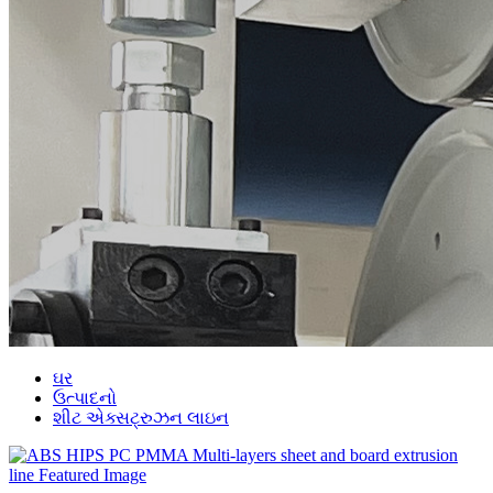
ઘર
ઉત્પાદનો
શીટ એક્સટ્રુઝન લાઇન