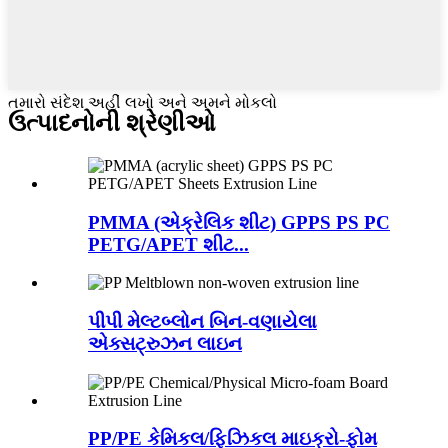
તમારો સંદેશ અહીં લખો અને અમને મોકલો
ઉત્પાદનોની શ્રેણીઓ
PMMA (એક્રેલિક શીટ) GPPS PS PC
PETG/APET શીટ...
પીપી મેલ્ટબ્લોન બિન-વણાયેલા
એક્સટ્રુઝન લાઇન
PP/PE કેમિકલ/ફિઝિકલ માઇક્રો-ફોમ