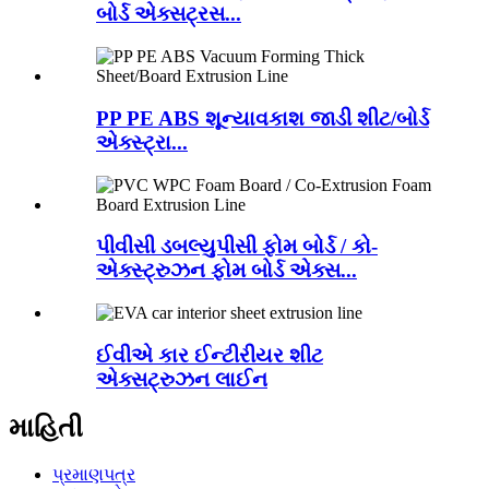
બોર્ડ એક્સટ્રસ...
PP PE ABS શૂન્યાવકાશ જાડી શીટ/બોર્ડ
એક્સ્ટ્રા...
પીવીસી ડબલ્યુપીસી ફોમ બોર્ડ / કો-
એક્સ્ટ્રુઝન ફોમ બોર્ડ એક્સ...
ઈવીએ કાર ઈન્ટીરીયર શીટ
એક્સટ્રુઝન લાઈન
માહિતી
પ્રમાણપત્ર