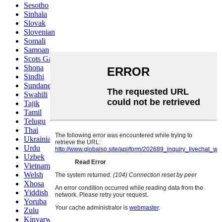
Sesotho
Sinhala
Slovak
Slovenian
Somali
Samoan
Scots Gaelic
Shona
Sindhi
Sundanese
Swahili
Tajik
Tamil
Telugu
Thai
Ukrainian
Urdu
Uzbek
Vietnamese
Welsh
Xhosa
Yiddish
Yoruba
Zulu
Kinyarwanda