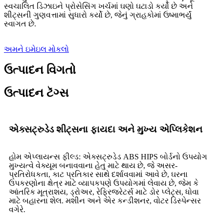
સ્વચાલિત ડિઝાઇને પ્રોસેસિંગ ખર્ચમાં ઘણો ઘટાડો કર્યો છે અને
શીટ્સની ગુણવત્તામાં સુધારો કર્યો છે, જેનું ગ્રાહકોમાં ઉષ્માભર્યું
સ્વાગત છે.
અમને ઇમેઇલ મોકલો
ઉત્પાદન વિગતો
ઉત્પાદન ટૅગ્સ
એક્સટ્રુડેડ શીટ્સના ફાયદા અને મુખ્ય એપ્લિકેશન
હોમ એપ્લાયન્સ ફીલ્ડ: એક્સટ્રુડેડ ABS HIPS બોર્ડનો ઉપયોગ
મુખ્યત્વે વેક્યૂમ બનાવવાના હેતુ માટે થાય છે, જે અસર-
પ્રતિરોધકતા, કાટ પ્રતિકાર સાથે દર્શાવવામાં આવે છે, ઘરના
ઉપકરણોના ક્ષેત્ર માટે વ્યાપકપણે ઉપયોગમાં લેવાય છે, જેમ કે
આંતરિક મૂત્રાશય, ડ્રોઅર, રેફ્રિજરેટર્સ માટે ડોર પ્લેટ્સ, ધોવા
માટે બહારના શેલ. મશીન અને એર કન્ડીશનર, વોટર ડિસ્પેન્સર
વગેરે.