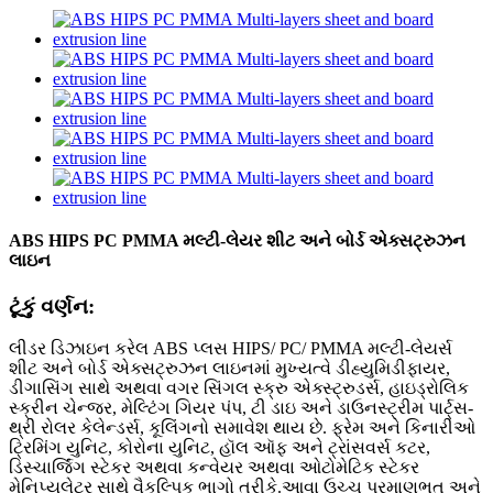
ABS HIPS PC PMMA મલ્ટી-લેયર શીટ અને બોર્ડ એક્સટ્રુઝન
લાઇન
ટૂંકું વર્ણન:
લીડર ડિઝાઇન કરેલ ABS પ્લસ HIPS/ PC/ PMMA મલ્ટી-લેયર્સ
શીટ અને બોર્ડ એક્સટ્રુઝન લાઇનમાં મુખ્યત્વે ડીહ્યુમિડીફાયર,
ડીગાસિંગ સાથે અથવા વગર સિંગલ સ્ક્રુ એક્સ્ટ્રુડર્સ, હાઇડ્રોલિક
સ્ક્રીન ચેન્જર, મેલ્ટિંગ ગિયર પંપ, ટી ડાઇ અને ડાઉનસ્ટ્રીમ પાર્ટ્સ-
થ્રી રોલર કેલેન્ડર્સ, કૂલિંગનો સમાવેશ થાય છે. ફ્રેમ અને કિનારીઓ
ટ્રિમિંગ યુનિટ, કોરોના યુનિટ, હૉલ ઑફ અને ટ્રાંસવર્સ કટર,
ડિસ્ચાર્જિંગ સ્ટેકર અથવા કન્વેયર અથવા ઓટોમેટિક સ્ટેકર
મેનિપ્યુલેટર સાથે વૈકલ્પિક ભાગો તરીકે.આવા ઉચ્ચ પ્રમાણભૂત અને