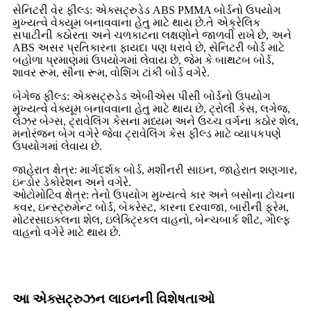
સેનિટરી વેર ફીલ્ડ: એક્સટ્રુડેડ ABS PMMA બોર્ડનો ઉપયોગ
મુખ્યત્વે વેક્યૂમ બનાવવાના હેતુ માટે થાય છે.તે એક્રેલિક
સપાટીની કઠોરતા અને ચળકાટના લક્ષણોને જાળવી રાખે છે, અને
ABS અસર પ્રતિકારના ફાયદા પણ ધરાવે છે, સેનિટરી બોર્ડ માટે
બહોળા પ્રમાણમાં ઉપયોગમાં લેવાય છે, જેમ કે બાથટબ બોર્ડ,
શાવર રૂમ, સૌના રૂમ, વોશિંગ ટાંકી બોર્ડ વગેરે.
બેગેજ ફીલ્ડ: એક્સટ્રુડેડ એબીએસ પીસી બોર્ડનો ઉપયોગ
મુખ્યત્વે વેક્યૂમ બનાવવાના હેતુ માટે થાય છે, ટ્રોલી કેસ, લગેજ,
લેઝર બેગ્સ, ટ્રાવેલિંગ કેસના મધ્યમ અને ઉચ્ચ વર્ગના કઠોર શેલ,
મનોરંજન બેગ વગેરે જેવા ટ્રાવેલિંગ કેસ ફીલ્ડ માટે વ્યાપકપણે
ઉપયોગમાં લેવાય છે.
જાહેરાત ક્ષેત્ર: માર્ગદર્શક બોર્ડ, મશીનરી સાઇન, જાહેરાત શણગાર,
ઇન્ડોર ડેકોરેશન અને વગેરે.
ઓટોમોટિવ ક્ષેત્ર: તેનો ઉપયોગ મુખ્યત્વે કાર અને બસોના ટોચના
કવર, ઇન્સ્ટ્રુમેન્ટ બોર્ડ, બેકરેસ્ટ, કારના દરવાજા, બારીની ફ્રેમ,
મોટરસાઇકલના શેલ, ઇલેક્ટ્રિકલ વાહનો, બેન્ચબાર્ક શીટ, ગોલ્ફ
વાહનો વગેરે માટે થાય છે.
આ એક્સટ્રુઝન લાઇનની વિશેષતાઓ