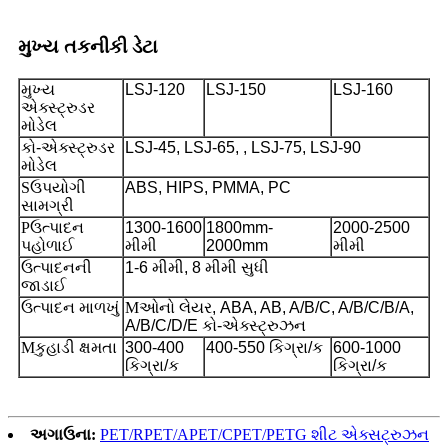
મુખ્ય તકનીકી ડેટા
મુખ્ય
LSJ-120
LSJ-150
LSJ-160
એક્સ્ટ્રુડર
મોડેલ
કો-એક્સ્ટ્રુડર
LSJ-45, LSJ-65, , LSJ-75, LSJ-90
મોડેલ
S
ઉપયોગી
ABS, HIPS, PMMA, PC
સામગ્રી
P
ઉત્પાદન
1300-1600
1800mm-
2000-2500
પહોળાઈ
મીમી
2000mm
મીમી
ઉત્પાદનની
1-6 મીમી, 8 મીમી સુધી
જાડાઈ
ઉત્પાદન માળખું
M
ઓનો લેયર, ABA, AB, A/B/C, A/B/C/B/A,
A/B/C/D/E કો-એક્સ્ટ્રુઝન
M
કુહાડી ક્ષમતા
300-400
400-550 કિગ્રા/ક
600-1000
કિગ્રા/ક
કિગ્રા/ક
અગાઉના:
PET/RPET/APET/CPET/PETG શીટ એક્સટ્રુઝન