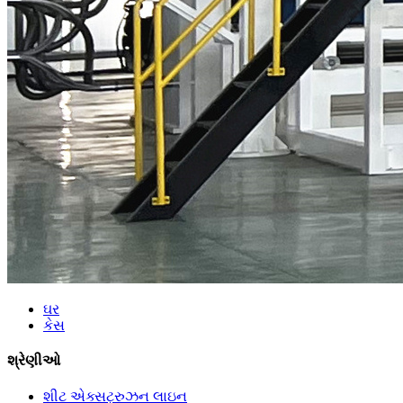
ઘર
કેસ
શ્રેણીઓ
શીટ એક્સટ્રુઝન લાઇન