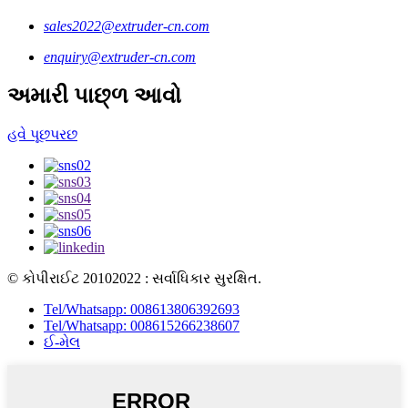
sales2022@extruder-cn.com
enquiry@extruder-cn.com
અમારી પાછ્ળ આવો
હવે પૂછપરછ
© કોપીરાઈટ 20102022 : સર્વાધિકાર સુરક્ષિત.
Tel/Whatsapp: 008613806392693
Tel/Whatsapp: 008615266238607
ઈ-મેલ