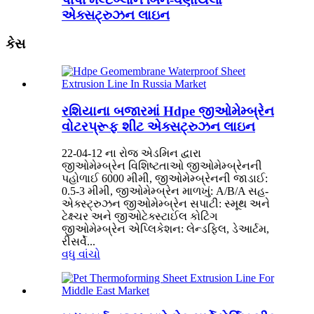
એક્સટ્રુઝન લાઇન
કેસ
રશિયાના બજારમાં Hdpe જીઓમેમ્બ્રેન
વોટરપ્રૂફ શીટ એક્સટ્રુઝન લાઇન
22-04-12 ના રોજ એડમિન દ્વારા
જીઓમેમ્બ્રેન વિશિષ્ટતાઓ જીઓમેમ્બ્રેનની
પહોળાઈ 6000 મીમી, જીઓમેમ્બ્રેનની જાડાઈ:
0.5-3 મીમી, જીઓમેમ્બ્રેન માળખું: A/B/A સહ-
એક્સ્ટ્રુઝન જીઓમેમ્બ્રેન સપાટી: સ્મૂથ અને
ટેક્ષ્ચર અને જીઓટેક્સ્ટાઈલ કોટિંગ
જીઓમેમ્બ્રેન એપ્લિકેશન: લેન્ડફિલ, ડેઆર્ટમ,
રીસર્વે...
વધુ વાંચો