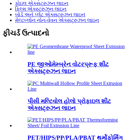
ફોઇલ એક્સટ્રુઝન લાઇન
ફિલ્મ એક્સ્ટ્રુઝન લાઇન
બોર્ડ અને પ્લેટ એક્સટ્રુઝન લાઇન
મેલ્ટબ્લોન નોન-વેવન એક્સટ્રુઝન લાઇન
ફીચર્ડ ઉત્પાદનો
PE જીઓમેમ્બ્રેન વોટરપ્રૂફ શીટ
એક્સટ્રુઝન લાઇન
પીસી મલ્ટિવોલ હોલો પ્રોફાઇલ શીટ
એક્સટ્રુઝન લાઇન
PET/HIPS/PP/PLA/PBAT થર્મોફોર્મિંગ