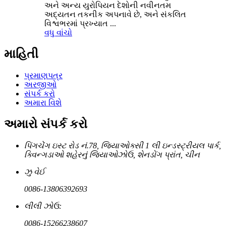
અને અન્ય યુરોપિયન દેશોની નવીનતમ
અદ્યતન તકનીક અપનાવે છે, અને સંકલિત
વિશ્વભરમાં પ્રખ્યાત ...
વધુ વાંચો
માહિતી
પ્રમાણપત્ર
અરજીઓ
સંપર્ક કરો
અમારા વિશે
અમારો સંપર્ક કરો
પિંગચેંગ ઇસ્ટ રોડ નં.78, જિયાઓક્સી 1 લી ઇન્ડસ્ટ્રીયલ પાર્ક,
ક્વિન્ગડાઓ શહેરનું જિયાઓઝોઉ, શેનડોંગ પ્રાંત, ચીન
ઝુ વેઈ
0086-13806392693
લીલી ઝોઉ:
0086-15266238607