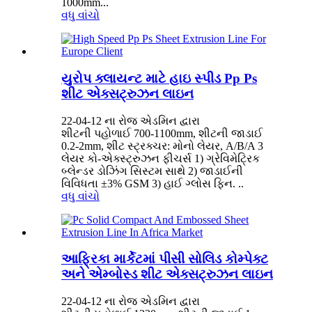
1000mm...
વધુ વાંચો
યુરોપ ક્લાયન્ટ માટે હાઇ સ્પીડ Pp Ps
શીટ એક્સટ્રુઝન લાઇન
22-04-12 ના રોજ એડમિન દ્વારા
શીટની પહોળાઈ 700-1100mm, શીટની જાડાઈ
0.2-2mm, શીટ સ્ટ્રક્ચર: મોનો લેયર, A/B/A 3
લેયર કો-એક્સ્ટ્રુઝન ફીચર્સ 1) ગ્રેવિમેટ્રિક
બ્લેન્ડર ડોઝિંગ સિસ્ટમ સાથે 2) જાડાઈની
વિવિધતા ±3% GSM 3) હાઈ ગ્લોસ ફિન. ..
વધુ વાંચો
આફ્રિકા માર્કેટમાં પીસી સોલિડ કોમ્પેક્ટ
અને એમ્બોસ્ડ શીટ એક્સટ્રુઝન લાઇન
22-04-12 ના રોજ એડમિન દ્વારા