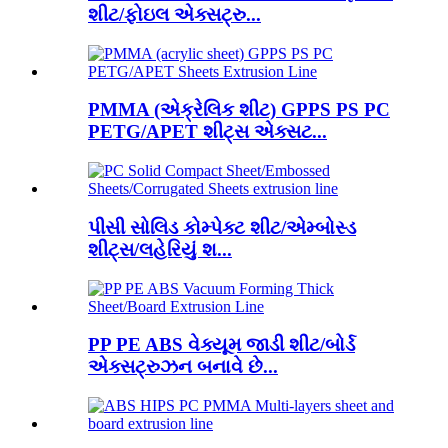
શીટ/ફોઇલ એક્સટ્રુ...
PMMA (એક્રેલિક શીટ) GPPS PS PC
PETG/APET શીટ્સ એક્સટ...
પીસી સોલિડ કોમ્પેક્ટ શીટ/એમ્બોસ્ડ
શીટ્સ/લહેરિયું શ...
PP PE ABS વેક્યૂમ જાડી શીટ/બોર્ડ
એક્સટ્રુઝન બનાવે છે...