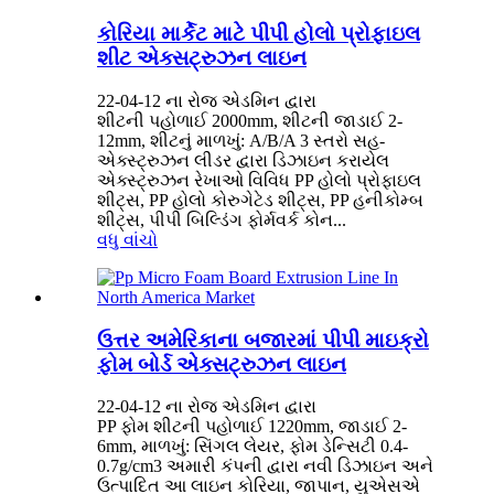
કોરિયા માર્કેટ માટે પીપી હોલો પ્રોફાઇલ
શીટ એક્સટ્રુઝન લાઇન
22-04-12 ના રોજ એડમિન દ્વારા
શીટની પહોળાઈ 2000mm, શીટની જાડાઈ 2-
12mm, શીટનું માળખું: A/B/A 3 સ્તરો સહ-
એક્સ્ટ્રુઝન લીડર દ્વારા ડિઝાઇન કરાયેલ
એક્સ્ટ્રુઝન રેખાઓ વિવિધ PP હોલો પ્રોફાઇલ
શીટ્સ, PP હોલો કોરુગેટેડ શીટ્સ, PP હનીકોમ્બ
શીટ્સ, પીપી બિલ્ડિંગ ફોર્મવર્ક કોન...
વધુ વાંચો
ઉત્તર અમેરિકાના બજારમાં પીપી માઇક્રો
ફોમ બોર્ડ એક્સટ્રુઝન લાઇન
22-04-12 ના રોજ એડમિન દ્વારા
PP ફોમ શીટની પહોળાઈ 1220mm, જાડાઈ 2-
6mm, માળખું: સિંગલ લેયર, ફોમ ડેન્સિટી 0.4-
0.7g/cm3 અમારી કંપની દ્વારા નવી ડિઝાઇન અને
ઉત્પાદિત આ લાઇન કોરિયા, જાપાન, યુએસએ