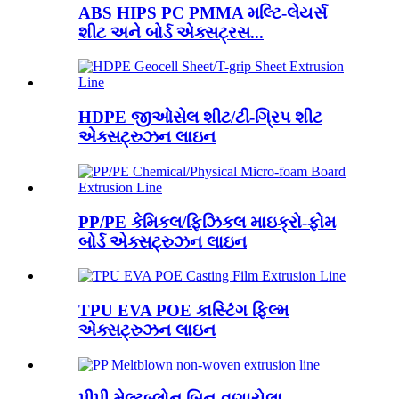
ABS HIPS PC PMMA મલ્ટિ-લેયર્સ
શીટ અને બોર્ડ એક્સટ્રસ...
HDPE જીઓસેલ શીટ/ટી-ગ્રિપ શીટ
એક્સટ્રુઝન લાઇન
PP/PE કેમિકલ/ફિઝિકલ માઇક્રો-ફોમ
બોર્ડ એક્સટ્રુઝન લાઇન
TPU EVA POE કાસ્ટિંગ ફિલ્મ
એક્સટ્રુઝન લાઇન
પીપી મેલ્ટબ્લોન બિન-વણાયેલા