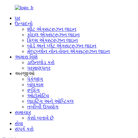
ઘર
ઉત્પાદનો
શીટ એક્સટ્રુઝન લાઇન
ફોઇલ એક્સટ્રુઝન લાઇન
ફિલ્મ એક્સ્ટ્રુઝન લાઇન
બોર્ડ અને પ્લેટ એક્સટ્રુઝન લાઇન
મેલ્ટબ્લોન નોન-વેવન એક્સટ્રુઝન લાઇન
અમારા વિશે
ડાઉનલોડ કરો
પ્રમાણપત્ર
અરજીઓ
પેકેજીંગ
બાંધકામ
રૂફિંગ
ઓટોમોટિવ
લાઇટિંગ અને ઓપ્ટિકલ
તબીબી ઉપયોગ
સમાચાર
કેસો બતાવે છે
સેવા
સંપર્ક કરો