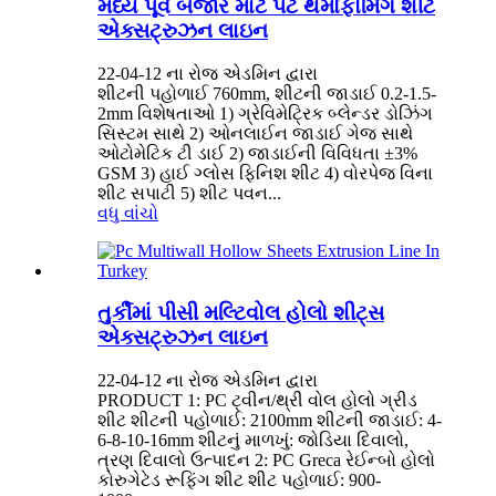
મધ્ય પૂર્વ બજાર માટે પેટ થર્મોફોર્મિંગ શીટ
એક્સટ્રુઝન લાઇન
22-04-12 ના રોજ એડમિન દ્વારા
શીટની પહોળાઈ 760mm, શીટની જાડાઈ 0.2-1.5-
2mm વિશેષતાઓ 1) ગ્રેવિમેટ્રિક બ્લેન્ડર ડોઝિંગ
સિસ્ટમ સાથે 2) ઓનલાઈન જાડાઈ ગેજ સાથે
ઓટોમેટિક ટી ડાઈ 2) જાડાઈની વિવિધતા ±3%
GSM 3) હાઈ ગ્લોસ ફિનિશ શીટ 4) વોરપેજ વિના
શીટ સપાટી 5) શીટ પવન...
વધુ વાંચો
તુર્કીમાં પીસી મલ્ટિવોલ હોલો શીટ્સ
એક્સટ્રુઝન લાઇન
22-04-12 ના રોજ એડમિન દ્વારા
PRODUCT 1: PC ટ્વીન/થ્રી વોલ હોલો ગ્રીડ
શીટ શીટની પહોળાઈ: 2100mm શીટની જાડાઈ: 4-
6-8-10-16mm શીટનું માળખું: જોડિયા દિવાલો,
ત્રણ દિવાલો ઉત્પાદન 2: PC Greca રેઈન્બો હોલો
કોરુગેટેડ રૂફિંગ શીટ શીટ પહોળાઈ: 900-